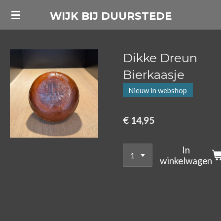
Ga
WIJK BIJ DUURSTEDE
direct
naar
de
Dikke Dreun
hoofdinhoud
Bierkaasje
Nieuw in webshop
€ 14,95
In
winkelwagen